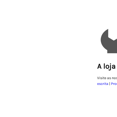
A loja
Visite as no
escrita
|
Pro