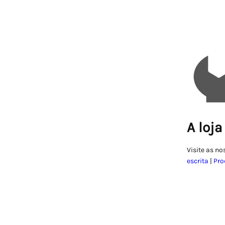
A loja
Visite as no
escrita
|
Pro